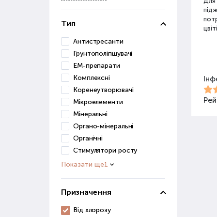
Для
під
потр
Тип
цвіт
Антистресанти
Грунтополіпшувачі
Різ
ЕМ-препарати
Комплексні
Інф
Для 
Коренеутворювачі
засо
Добр
Рей
Мікроелементи
Мінеральні
Орг
Органо-мінеральні
Органічні
Орга
Стимулятори росту
сапр
пові
Показати ще
1
ґрун
Призначення
Орг
веге
Від хлорозу