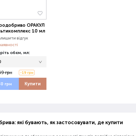
родобриво ОРАКУЛ
ьтикомплекс 10 мл
алишити відгук
наявності
ріть обєм, мл:
0
49 грн
-19 грн
Купити
30 грн
рива: які бувають, як застосовувати, де купити