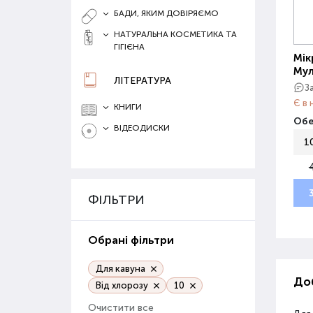
БАДИ, ЯКИМ ДОВІРЯЄМО
НАТУРАЛЬНА КОСМЕТИКА ТА
ГІГІЄНА
Мік
Мул
ЛІТЕРАТУРА
З
Є в 
КНИГИ
Обе
ВІДЕОДИСКИ
1
ФІЛЬТРИ
Обрані фільтри
Для кавуна
Доб
Від хлорозу
10
Очистити все