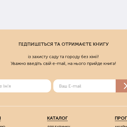
деалі добрива кожного конкретного представника культури підб
ати інструкцію до препарату.
ли потрібно удобрювати ґрунт
ПІДПИШІТЬСЯ ТА ОТРИМАЄТЕ КНИГУ
нь та Рання весна – найкращий час для турботи про родючість ґр
у або відразу після того, як він зійшов (навесні). Підживлення для газ
із захисту саду та городу без хімії!
нки, на яких будуть висаджені городні культури, можна живити безпо
Уважно введіть свій e-mail, на нього прийде книга!
 підживити землю для розсади, сходи з'являться раніше і будуть бі
купити добрива в Харкові та Україні
азин здорового образу землеробства "Мудрий Дачник" пропонує 
ту та рослинам. У нас ви можете купити органічні добрива і для садо
и покращать структуру ґрунту та дозволять отримувати екологічно
ізуються у зручній розфасовці.
Я
КАТАЛОГ
ПРОП
о ви живете у Харкові, то можете оформити замовлення та забрат