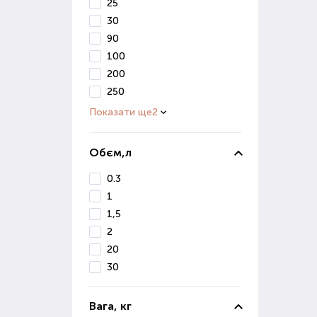
25
Стим
дуж
30
отри
90
100
Мік
200
250
Цей 
Показати ще
2
збер
вико
Обєм,л
Прир
ефек
0.3
1
Пре
кваш
1,5
2
Пр
20
30
При 
фак
зрос
Вага, кг
сист