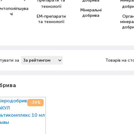
унтополіпшува
Мінеральні
чі
добрива
ЕМ-препарати
Орга
та технології
мінера
добр
тувати за
Товарів на ст
брива
-39%