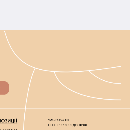
ираються індивідуально. Перед покупкою слід
унту. Ґрунт починають удобрювати до випадання
ону та саду вносять, не чекаючи танення ґрунту.
середньо перед і під час посадки.
льш життєздатними.
добрива та ґрунтополіпшувачі, які не шкодять
вих та городніх культур, і для кімнатних рослин.
 чистий урожай або рясне цвітіння. Усі засоби
ОЗИЦІЇ
ЧАС РОБОТИ:
ПН-ПТ: З 10:00 ДО 18:00
и його самовивозом з нашого офлайн-магазину.