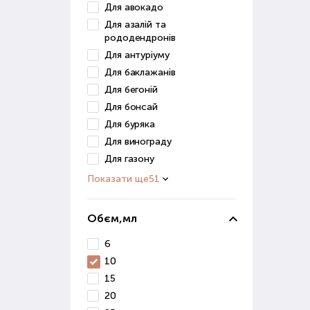
Для авокадо
Гру
Для азалій та
рододендронів
Грун
Для антуріуму
засо
Для баклажанів
До ц
Для бегоній
Для бонсай
в
Для буряка
п
д
Для винограду
Для газону
Ці р
Показати ще
51
Грун
для 
Обєм,мл
Ст
6
10
Розв
15
роз
20