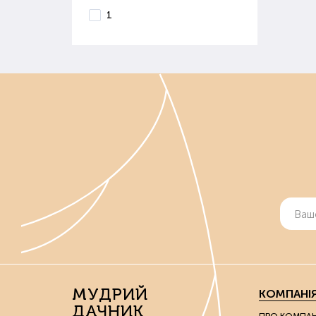
1
В і
вивч
Ко
Осі
сніг
Діля
Якщо
Де 
Маг
ґрун
Вон
реал
МУДРИЙ
КОМПАНІ
ДАЧНИК
Якщ