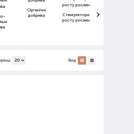
Органічні
Стимулятори
Антистресанти
добрива
но-
росту рослин
для рослин
льні
ива
орінці
Вид