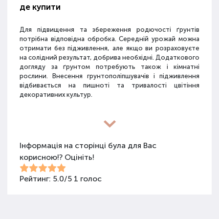
де купити
Для підвищення та збереження родючості ґрунтів
потрібна відповідна обробка. Середній урожай можна
отримати без підживлення, але якщо ви розраховуєте
на солідний результат, добрива необхідні. Додаткового
догляду за ґрунтом потребують також і кімнатні
рослини. Внесення грунтополіпшувачів і підживлення
відбивається на пишноті та тривалості цвітіння
декоративних культур.
Різновиди засобів для покращення
властивостей ґрунту
Інформація на сторінці була для Вас
корисною!? Оцініть!
Для покращення поживних якостей ґрунту
використовуються різні види засобів: мінеральні
добрива, органічні суміші, засоби змішаного типу,
Рейтинг:
5.0
/
5
1
голос
стимулятори росту та бактеріологічні препарати.
Добрива не можна використовувати бездумно, треба
знати, що й для чого застосовується.