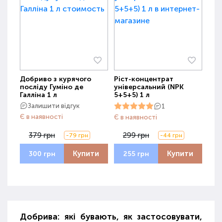
Добриво з курячого
Ріст-концентрат
посліду Гуміно де
універсальний (NPK
Галліна 1 л
5+5+5) 1 л
Залишити відгук
1
Є в наявності
Є в наявності
379 грн
299 грн
-79 грн
-44 грн
Купити
Купити
300 грн
255 грн
Добрива: які бувають, як застосовувати,