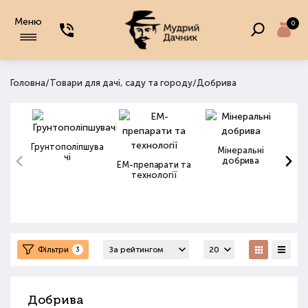
Меню
0
/
/
Головна
Товари для дачі, саду та городу
Добрива
Грунтополіпшува
Мінеральні
чі
добрива
ЕМ-препарати та
технології
Фільтри
3
Добрива