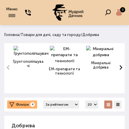
Меню
0
/
/
Головна
Товари для дачі, саду та городу
Добрива
Грунтополіпшува
Мінеральні
чі
добрива
ЕМ-препарати та
технології
Фільтри
4
Добрива