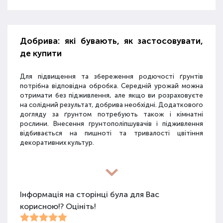
Добрива: які бувають, як застосовувати,
де купити
Для підвищення та збереження родючості ґрунтів
потрібна відповідна обробка. Середній урожай можна
отримати без підживлення, але якщо ви розраховуєте
на солідний результат, добрива необхідні. Додаткового
догляду за ґрунтом потребують також і кімнатні
рослини. Внесення грунтополіпшувачів і підживлення
відбивається на пишноті та тривалості цвітіння
декоративних культур.
Різновиди засобів для покращення
властивостей ґрунту
Інформація на сторінці була для Вас
корисною!? Оцініть!
Для покращення поживних якостей ґрунту
використовуються різні види засобів: мінеральні