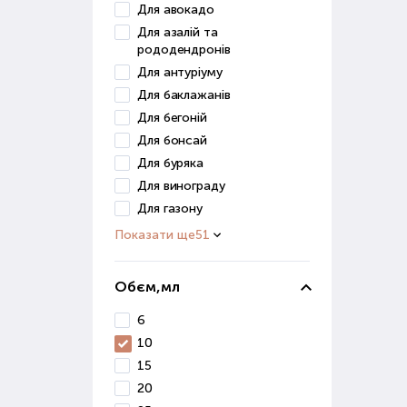
отри
Для авокадо
Для азалій та
Мік
рододендронів
Для антуріуму
Цей 
Для баклажанів
збер
Для бегоній
вико
Для бонсай
Прир
Для буряка
ефек
Для винограду
Для газону
Пре
кваш
Показати ще
51
Пр
Обєм,мл
При 
6
фак
10
зрос
15
сист
20