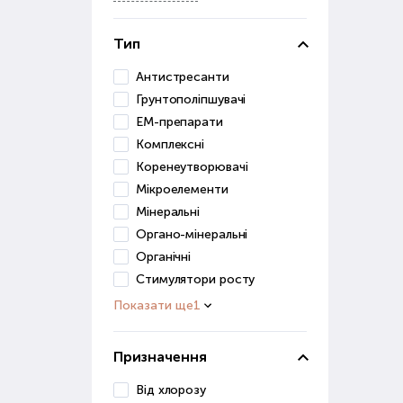
Грун
засо
Тип
До ц
Антистресанти
Грунтополіпшувачі
в
ЕМ-препарати
п
Комплексні
д
Коренеутворювачі
Ці р
Мікроелементи
Мінеральні
Грун
Органо-мінеральні
для 
Органічні
Ст
Стимулятори росту
Показати ще
1
Розв
роз
Призначення
Стим
Від хлорозу
дуж