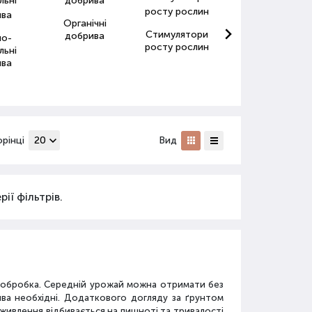
Органічні
Стимулятори
Антистресанти
добрива
но-
росту рослин
для рослин
льні
ива
орінці
Вид
ії фільтрів.
а обробка. Середній урожай можна отримати без
ива необхідні. Додаткового догляду за ґрунтом
дживлення відбивається на пишноті та тривалості