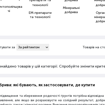
унтополіпшува
Мінеральні
чі
добрива
ЕМ-препарати
Орга
та технології
мінера
добр
тувати за
Товарів на ст
знайдено товарів у цій категорії. Спробуйте змінити критер
рива: які бувають, як застосовувати, де купити
 підвищення та збереження родючості ґрунтів потрібна відповідн
живлення, але якщо ви розраховуєте на солідний результат, добр
ебують також і кімнатні рослини. Внесення грунтополіпшувачів і пі