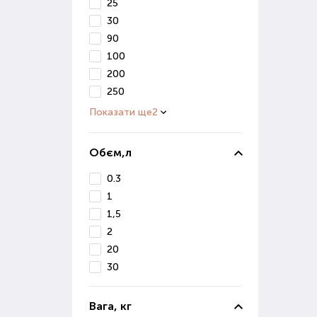
В і
25
вивч
30
90
Ко
100
200
Осі
250
сніг
Показати ще
2
Діля
Якщо
Обєм,л
0.3
Де 
1
Маг
1,5
ґрун
2
Вон
20
реал
30
Якщ
Поку
Вага, кг