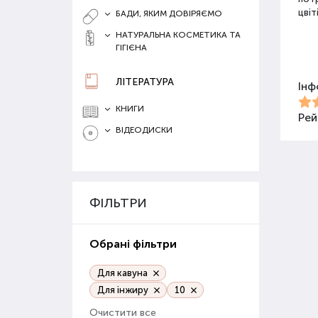
цвіт
БАДИ, ЯКИМ ДОВІРЯЄМО
НАТУРАЛЬНА КОСМЕТИКА ТА
ГІГІЄНА
Різ
ЛІТЕРАТУРА
Інф
Для 
засо
КНИГИ
Добр
Рей
ВІДЕОДИСКИ
Орг
Орга
сапр
ФІЛЬТРИ
пові
ґрун
Обрані фільтри
Орг
веге
Для кавуна
Для інжиру
10
Гру
Очистити все