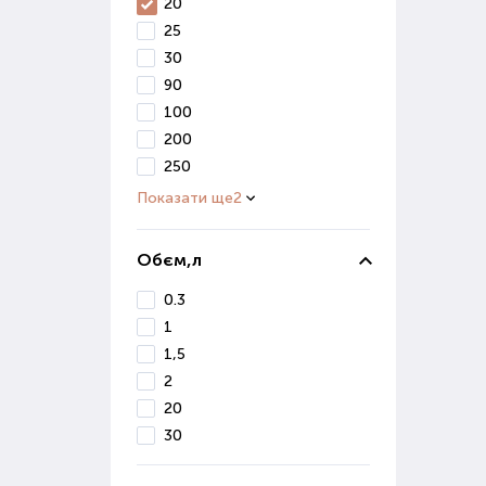
В і
20
вивч
25
30
Ко
90
100
Осі
200
сніг
250
Діля
Показати ще
2
Якщо
Обєм,л
Де 
0.3
1
Маг
ґрун
1,5
Вон
2
реал
20
30
Якщ
Поку