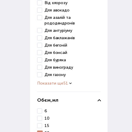
отри
Від хлорозу
Для авокадо
Мік
Для азалій та
рододендронів
Цей 
Для антуріуму
збер
Для баклажанів
вико
Для бегоній
Прир
Для бонсай
ефек
Для буряка
Для винограду
Пре
Для газону
кваш
Показати ще
51
Пр
Обєм,мл
При 
фак
6
зрос
10
сист
15