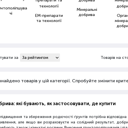
унтополіпшува
Мінеральні
чі
добрива
ЕМ-препарати
Орга
та технології
мінера
добр
тувати за
Товарів на ст
знайдено товарів у цій категорії. Спробуйте змінити критер
рива: які бувають, як застосовувати, де купити
 підвищення та збереження родючості ґрунтів потрібна відповідн
живлення, але якщо ви розраховуєте на солідний результат, добр
ебують також і кімнатні рослини. Внесення грунтополіпшувачів і пі