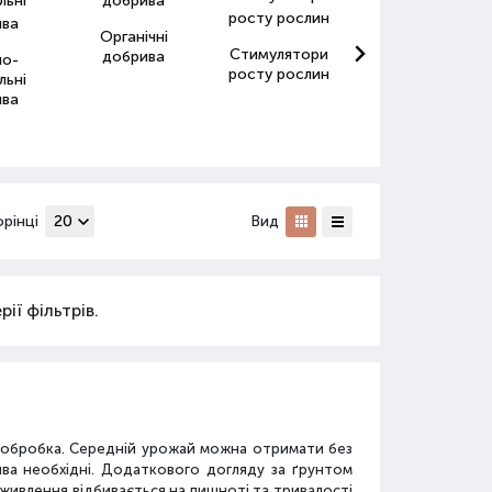
Органічні
Стимулятори
Антистресанти
добрива
но-
росту рослин
для рослин
льні
ива
орінці
Вид
ії фільтрів.
а обробка. Середній урожай можна отримати без
ива необхідні. Додаткового догляду за ґрунтом
дживлення відбивається на пишноті та тривалості