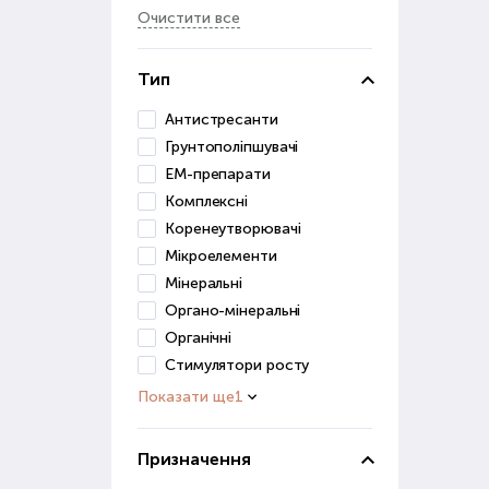
Очистити все
Грун
засо
Тип
До ц
Антистресанти
в
Грунтополіпшувачі
п
ЕМ-препарати
д
Комплексні
Ці р
Коренеутворювачі
Мікроелементи
Грун
Мінеральні
для 
Органо-мінеральні
Ст
Органічні
Стимулятори росту
Розв
Показати ще
1
роз
Стим
Призначення
дуж