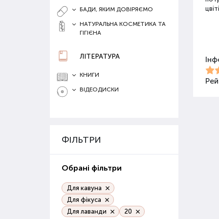
цвіт
БАДИ, ЯКИМ ДОВІРЯЄМО
НАТУРАЛЬНА КОСМЕТИКА ТА
ГІГІЄНА
Різ
ЛІТЕРАТУРА
Інф
Для 
засо
КНИГИ
Добр
Рей
ВІДЕОДИСКИ
Орг
Орга
сапр
ФІЛЬТРИ
пові
ґрун
Обрані фільтри
Орг
веге
Для кавуна
Для фікуса
Гру
Для лаванди
20