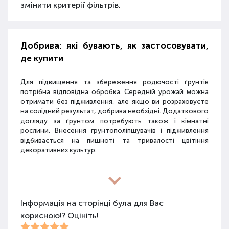
змінити критерії фільтрів.
Добрива: які бувають, як застосовувати,
де купити
Для підвищення та збереження родючості ґрунтів
потрібна відповідна обробка. Середній урожай можна
отримати без підживлення, але якщо ви розраховуєте
на солідний результат, добрива необхідні. Додаткового
догляду за ґрунтом потребують також і кімнатні
рослини. Внесення грунтополіпшувачів і підживлення
відбивається на пишноті та тривалості цвітіння
декоративних культур.
Різновиди засобів для покращення
властивостей ґрунту
Інформація на сторінці була для Вас
корисною!? Оцініть!
Для покращення поживних якостей ґрунту
використовуються різні види засобів: мінеральні