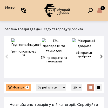
Меню
0
/
/
Головна
Товари для дачі, саду та городу
Добрива
Грунтополіпшува
Мінеральні
чі
добрива
ЕМ-препарати та
технології
Фільтри
4
Не знайдено товарів у цій категорії. Спробуйте