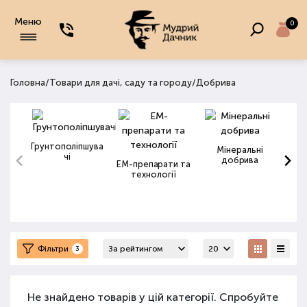
Меню
0
/
/
Головна
Товари для дачі, саду та городу
Добрива
Грунтополіпшува
Мінеральні
чі
добрива
ЕМ-препарати та
технології
Фільтри
3
Не знайдено товарів у цій категорії. Спробуйте