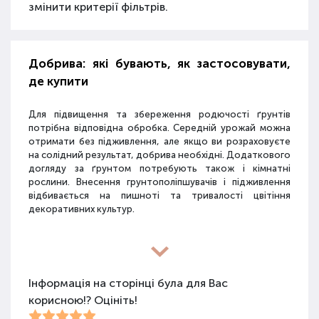
змінити критерії фільтрів.
Добрива: які бувають, як застосовувати,
де купити
Для підвищення та збереження родючості ґрунтів
потрібна відповідна обробка. Середній урожай можна
отримати без підживлення, але якщо ви розраховуєте
на солідний результат, добрива необхідні. Додаткового
догляду за ґрунтом потребують також і кімнатні
рослини. Внесення грунтополіпшувачів і підживлення
відбивається на пишноті та тривалості цвітіння
декоративних культур.
Різновиди засобів для покращення
властивостей ґрунту
Інформація на сторінці була для Вас
корисною!? Оцініть!
Для покращення поживних якостей ґрунту
використовуються різні види засобів: мінеральні