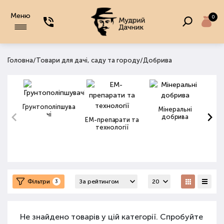
Меню
0
/
/
Головна
Товари для дачі, саду та городу
Добрива
Грунтополіпшува
Мінеральні
чі
добрива
ЕМ-препарати та
технології
Фільтри
3
Не знайдено товарів у цій категорії. Спробуйте