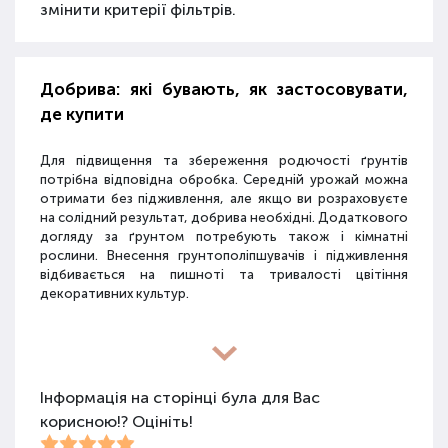
змінити критерії фільтрів.
Добрива: які бувають, як застосовувати,
де купити
Для підвищення та збереження родючості ґрунтів
потрібна відповідна обробка. Середній урожай можна
отримати без підживлення, але якщо ви розраховуєте
на солідний результат, добрива необхідні. Додаткового
догляду за ґрунтом потребують також і кімнатні
рослини. Внесення грунтополіпшувачів і підживлення
відбивається на пишноті та тривалості цвітіння
декоративних культур.
Різновиди засобів для покращення
властивостей ґрунту
Інформація на сторінці була для Вас
корисною!? Оцініть!
Для покращення поживних якостей ґрунту
використовуються різні види засобів: мінеральні