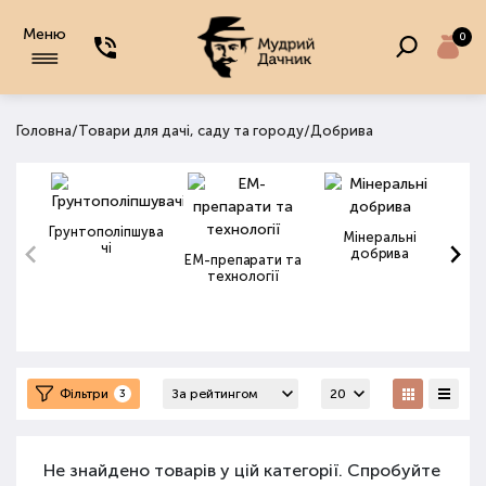
Меню
0
/
/
Головна
Товари для дачі, саду та городу
Добрива
Грунтополіпшува
Мінеральні
чі
добрива
ЕМ-препарати та
технології
Фільтри
3
Не знайдено товарів у цій категорії. Спробуйте