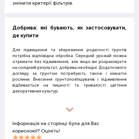
змінити критерії фільтрів.
Добрива: які бувають, як застосовувати,
де купити
Для підвищення та збереження родючості ґрунтів
потрібна відповідна обробка. Середній урожай можна
отримати без підживлення, але якщо ви розраховуєте
на солідний результат, добрива необхідні. Додаткового
догляду за ґрунтом потребують також і кімнатні
рослини. Внесення грунтополіпшувачів і підживлення
відбивається на пишноті та тривалості цвітіння
декоративних культур.
Різновиди засобів для покращення
властивостей ґрунту
Інформація на сторінці була для Вас
корисною!? Оцініть!
Для покращення поживних якостей ґрунту
використовуються різні види засобів: мінеральні