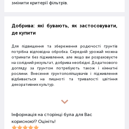
змінити критерії фільтрів.
Добрива: які бувають, як застосовувати,
де купити
Для підвищення та збереження родючості ґрунтів
потрібна відповідна обробка. Середній урожай можна
отримати без підживлення, але якщо ви розраховуєте
на солідний результат, добрива необхідні. Додаткового
догляду за ґрунтом потребують також і кімнатні
рослини. Внесення грунтополіпшувачів і підживлення
відбивається на пишноті та тривалості цвітіння
декоративних культур.
Різновиди засобів для покращення
властивостей ґрунту
Інформація на сторінці була для Вас
корисною!? Оцініть!
Для покращення поживних якостей ґрунту
використовуються різні види засобів: мінеральні