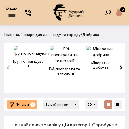
Меню
0
/
/
Головна
Товари для дачі, саду та городу
Добрива
Грунтополіпшува
Мінеральні
чі
добрива
ЕМ-препарати та
технології
Фільтри
4
Не знайдено товарів у цій категорії. Спробуйте