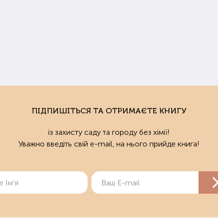
деалі добрива кожного конкретного представника культури підб
ати інструкцію до препарату.
ли потрібно удобрювати ґрунт
нь та Рання весна – найкращий час для турботи про родючість ґр
у або відразу після того, як він зійшов (навесні). Підживлення для газ
нки, на яких будуть висаджені городні культури, можна живити безпо
 підживити землю для розсади, сходи з'являться раніше і будуть бі
ПІДПИШІТЬСЯ ТА ОТРИМАЄТЕ КНИГУ
купити добрива в Харкові та Україні
із захисту саду та городу без хімії!
Уважно введіть свій e-mail, на нього прийде книга!
азин здорового образу землеробства "Мудрий Дачник" пропонує 
ту та рослинам. У нас ви можете купити органічні добрива і для садо
и покращать структуру ґрунту та дозволять отримувати екологічно
ізуються у зручній розфасовці.
о ви живете у Харкові, то можете оформити замовлення та забрат
пцям з інших міст України ми надсилаємо товари Новою Поштою.