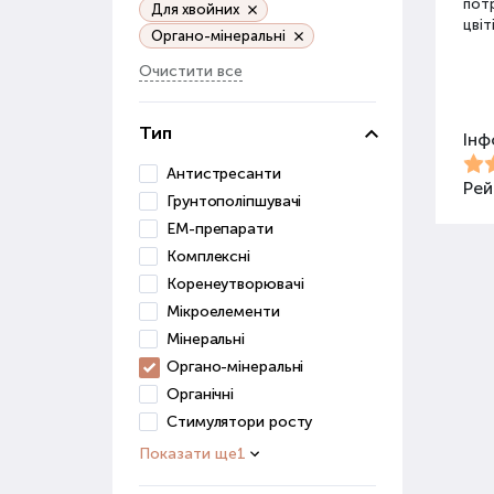
потр
Для хвойних
цвіт
Органо-мінеральні
Очистити все
Різ
Тип
Інф
Для 
засо
Антистресанти
Добр
Рей
Грунтополіпшувачі
ЕМ-препарати
Орг
Комплексні
Коренеутворювачі
Орга
сапр
Мікроелементи
пові
Мінеральні
ґрун
Органо-мінеральні
Органічні
Орг
веге
Стимулятори росту
Показати ще
1
Гру