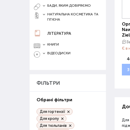
БАДИ, ЯКИМ ДОВІРЯЄМО
НАТУРАЛЬНА КОСМЕТИКА ТА
ГІГІЄНА
Орг
Naw
ЛІТЕРАТУРА
Zie
З
КНИГИ
Є в 
ВІДЕОДИСКИ
4
3
ФІЛЬТРИ
Обрані фільтри
Доб
Для гортензії
Для кропу
Для
Для тюльпанів
під