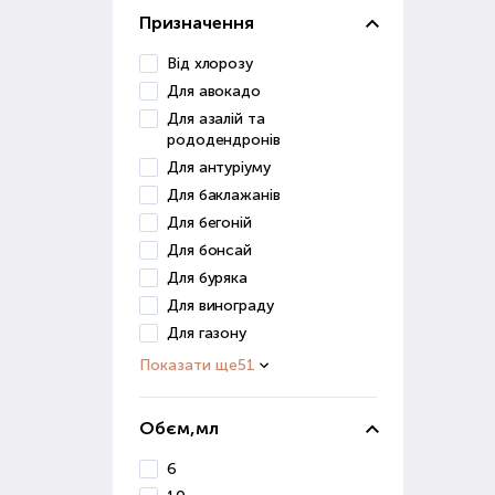
Призначення
Грун
засо
Від хлорозу
Для авокадо
До ц
Для азалій та
рододендронів
в
п
Для антуріуму
д
Для баклажанів
Для бегоній
Ці р
Для бонсай
Грун
Для буряка
для 
Для винограду
Для газону
Ст
Показати ще
51
Розв
роз
Обєм,мл
Стим
6
дуж