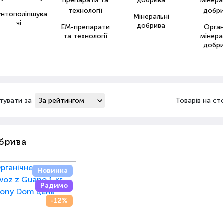
унтополіпшува
Мінеральні
чі
добрива
ЕМ-препарати
Орга
та технології
мінера
добр
тувати за
Товарів на ст
брива
Новинка
Радимо
-12%