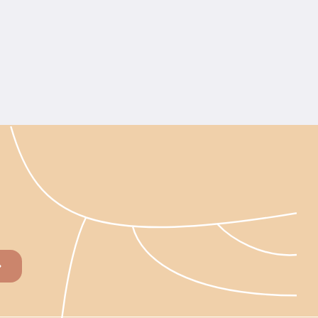
ираються індивідуально. Перед покупкою слід
унту. Ґрунт починають удобрювати до випадання
ону та саду вносять, не чекаючи танення ґрунту.
середньо перед і під час посадки.
льш життєздатними.
добрива та ґрунтополіпшувачі, які не шкодять
вих та городніх культур, і для кімнатних рослин.
 чистий урожай або рясне цвітіння. Усі засоби
и його самовивозом з нашого офлайн-магазину.