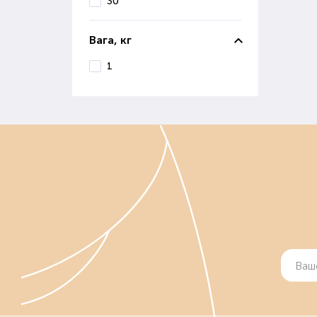
30
В і
вивч
Вага, кг
Ко
1
Осі
сніг
Діля
Якщо
Де 
Маг
ґрун
Вон
реал
Якщ
Поку