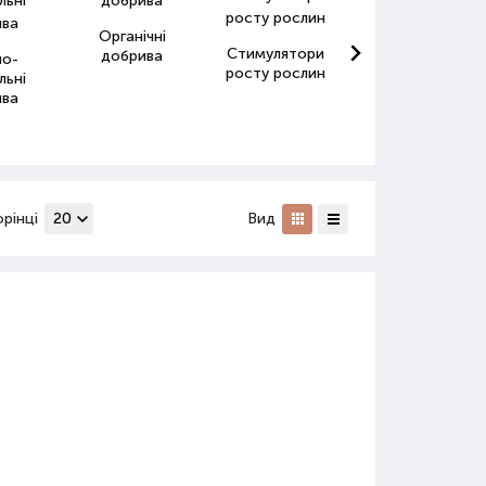
Органічні
Стимулятори
Антистресанти
добрива
но-
росту рослин
для рослин
льні
ива
орінці
Вид