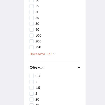
10
отри
15
20
Мік
25
30
Цей 
збер
90
вико
100
200
Прир
ефек
250
Показати ще
2
Пре
кваш
Обєм,л
Пр
0.3
1
При 
фак
1,5
зрос
2
сист
20