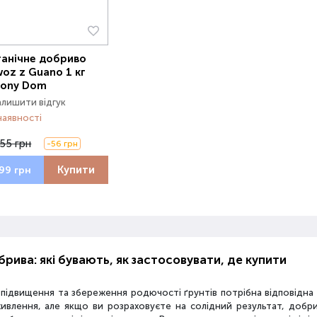
анічне добриво
oz z Guano 1 кг
lony Dom
алишити відгук
наявності
55 грн
-56 грн
Купити
99 грн
рива: які бувають, як застосовувати, де купити
 підвищення та збереження родючості ґрунтів потрібна відповідн
живлення, але якщо ви розраховуєте на солідний результат, добр