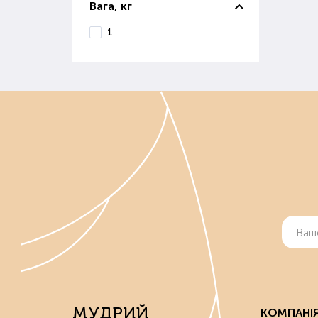
Вага, кг
В і
вивч
1
Ко
Осі
сніг
Діля
Якщо
Де 
Маг
ґрун
Вон
реал
Якщ
Поку
МУДРИЙ
КОМПАНІ