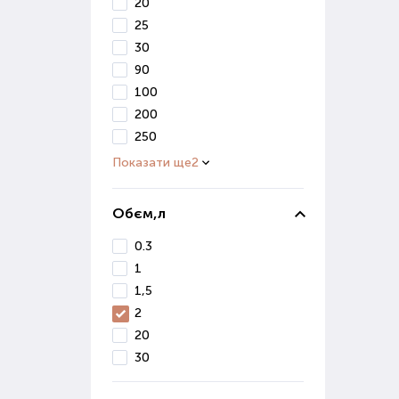
20
отри
25
30
Мік
90
100
Цей 
збер
200
вико
250
Показати ще
2
Прир
ефек
Обєм,л
Пре
кваш
0.3
1
Пр
1,5
2
При 
фак
20
зрос
30
сист