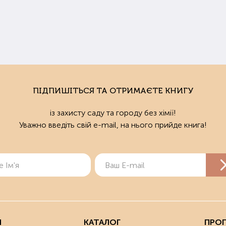
деалі добрива кожного конкретного представника культури підб
ати інструкцію до препарату.
ли потрібно удобрювати ґрунт
нь та Рання весна – найкращий час для турботи про родючість ґр
у або відразу після того, як він зійшов (навесні). Підживлення для газ
нки, на яких будуть висаджені городні культури, можна живити безпо
ПІДПИШІТЬСЯ ТА ОТРИМАЄТЕ КНИГУ
 підживити землю для розсади, сходи з'являться раніше і будуть бі
із захисту саду та городу без хімії!
Уважно введіть свій e-mail, на нього прийде книга!
купити добрива в Харкові та Україні
азин здорового образу землеробства "Мудрий Дачник" пропонує 
ту та рослинам. У нас ви можете купити органічні добрива і для садо
и покращать структуру ґрунту та дозволять отримувати екологічно
ізуються у зручній розфасовці.
о ви живете у Харкові, то можете оформити замовлення та забрат
пцям з інших міст України ми надсилаємо товари Новою Поштою.
Я
КАТАЛОГ
ПРОП