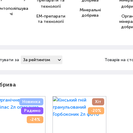
унтополіпшува
Мінеральні
чі
добрива
ЕМ-препарати
Орга
та технології
мінера
добр
тувати за
Товарів на ст
брива
Новинка
Хіт
Радимо
-20%
-24%