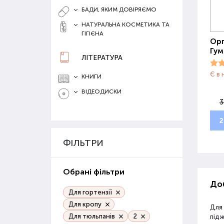
БАДИ, ЯКИМ ДОВІРЯЄМО
НАТУРАЛЬНА КОСМЕТИКА ТА
ГІГІЄНА
Орг
Гум
ЛІТЕРАТУРА
Є в 
КНИГИ
ВІДЕОДИСКИ
3
2
ФІЛЬТРИ
Обрані фільтри
Доб
Для гортензії
Для кропу
Для
Для тюльпанів
2
під