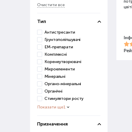
потр
Очистити все
цвіт
Тип
Різ
Антистресанти
Інф
Для 
Грунтополіпшувачі
засо
ЕМ-препарати
Добр
Рей
Комплексні
Коренеутворювачі
Орг
Мікроелементи
Мінеральні
Орга
сапр
Органо-мінеральні
пові
Органічні
ґрун
Стимулятори росту
Показати ще
1
Орг
веге
Призначення
Гру