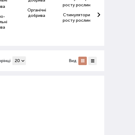
Органічні
Стимулятори
Антистресанти
добрива
но-
росту рослин
для рослин
льні
ива
орінці
Вид