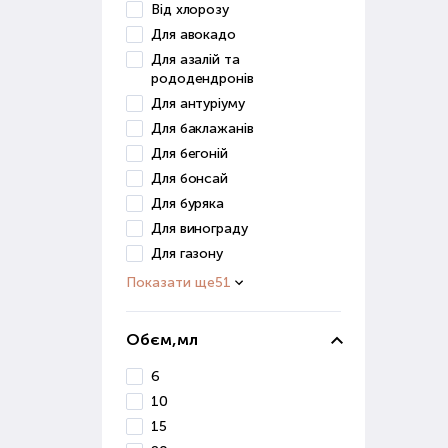
Від хлорозу
Грун
Для авокадо
засо
Для азалій та
рододендронів
До ц
Для антуріуму
Для баклажанів
в
п
Для бегоній
д
Для бонсай
Для буряка
Ці р
Для винограду
Грун
Для газону
для 
Показати ще
51
Ст
Обєм,мл
Розв
6
роз
10
Стим
15
дуж