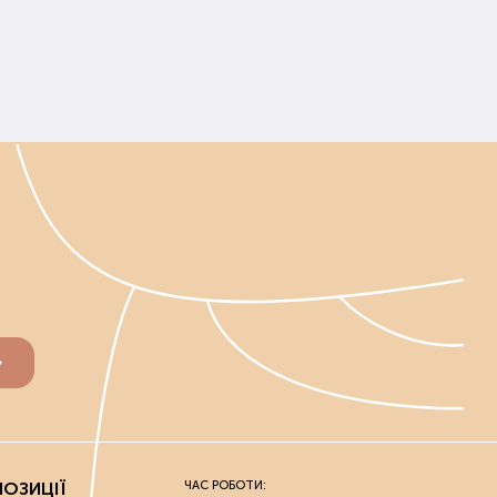
ираються індивідуально. Перед покупкою слід
унту. Ґрунт починають удобрювати до випадання
ону та саду вносять, не чекаючи танення ґрунту.
середньо перед і під час посадки.
льш життєздатними.
добрива та ґрунтополіпшувачі, які не шкодять
вих та городніх культур, і для кімнатних рослин.
 чистий урожай або рясне цвітіння. Усі засоби
и його самовивозом з нашого офлайн-магазину.
ОЗИЦІЇ
ЧАС РОБОТИ: