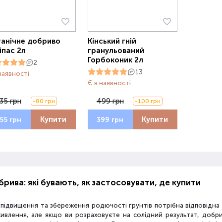
анічне добриво
Кінський гній
іпас 2л
гранульований
Горбоконик 2л
2
13
наявності
Є в наявності
35 грн
499 грн
-80 грн
-100 грн
Купити
Купити
55 грн
399 грн
рива: які бувають, як застосовувати, де купити
 підвищення та збереження родючості ґрунтів потрібна відповідн
живлення, але якщо ви розраховуєте на солідний результат, добр