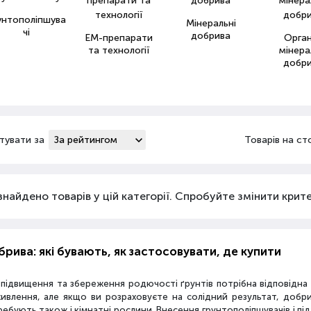
унтополіпшува
Мінеральні
чі
добрива
ЕМ-препарати
Орга
та технології
мінера
добр
тувати за
Товарів на ст
знайдено товарів у цій категорії. Спробуйте змінити критер
рива: які бувають, як застосовувати, де купити
 підвищення та збереження родючості ґрунтів потрібна відповідн
живлення, але якщо ви розраховуєте на солідний результат, добр
ебують також і кімнатні рослини. Внесення грунтополіпшувачів і пі