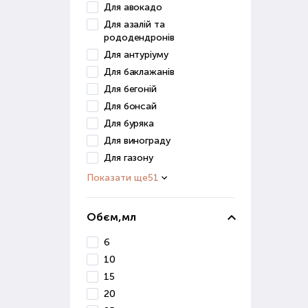
отри
Для авокадо
Для азалій та
Мік
рододендронів
Для антуріуму
Цей 
Для баклажанів
збер
Для бегоній
вико
Для бонсай
Прир
Для буряка
ефек
Для винограду
Для газону
Пре
кваш
Показати ще
51
Пр
Обєм,мл
При 
6
фак
10
зрос
15
сист
20