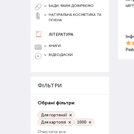
цвіт
БАДИ, ЯКИМ ДОВІРЯЄМО
НАТУРАЛЬНА КОСМЕТИКА ТА
ГІГІЄНА
Різ
ЛІТЕРАТУРА
Інф
Для 
засо
КНИГИ
Добр
Рей
ВІДЕОДИСКИ
Орг
Орга
сапр
ФІЛЬТРИ
пові
ґрун
Обрані фільтри
Орг
веге
Для гортензії
Для картоплі
1000
Гру
Очистити все