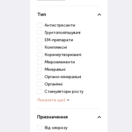
Грун
засо
Тип
До ц
Антистресанти
Грунтополіпшувачі
в
ЕМ-препарати
п
Комплексні
д
Коренеутворювачі
Ці р
Мікроелементи
Мінеральні
Грун
Органо-мінеральні
для 
Органічні
Ст
Стимулятори росту
Показати ще
1
Розв
роз
Призначення
Стим
Від хлорозу
дуж