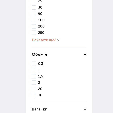
В і
25
вивч
30
90
Ко
100
200
Осі
250
сніг
Показати ще
2
Діля
Якщо
Обєм,л
0.3
Де 
1
Маг
1,5
ґрун
2
Вон
20
реал
30
Якщ
Поку
Вага, кг