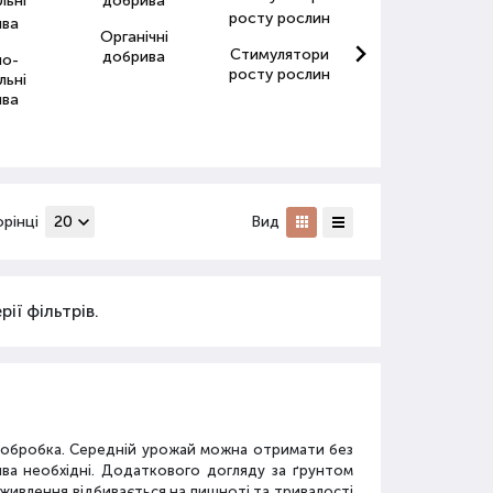
Органічні
Стимулятори
Антистресанти
добрива
но-
росту рослин
для рослин
льні
ива
орінці
Вид
ії фільтрів.
а обробка. Середній урожай можна отримати без
ива необхідні. Додаткового догляду за ґрунтом
дживлення відбивається на пишноті та тривалості