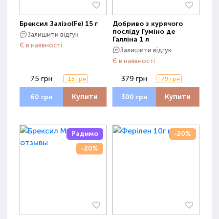
Брексил Залізо(Fe) 15 г
Добриво з курячого
посліду Гуміно де
Залишити відгук
Галліна 1 л
Є в наявності
Залишити відгук
Є в наявності
75 грн
379 грн
-15 грн
-79 грн
Купити
Купити
60 грн
300 грн
Радимо
-20%
-20%