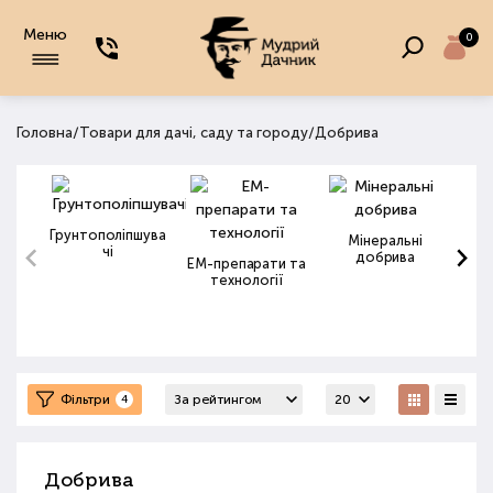
Меню
0
/
/
Головна
Товари для дачі, саду та городу
Добрива
Грунтополіпшува
Мінеральні
чі
добрива
ЕМ-препарати та
технології
Фільтри
4
Добрива