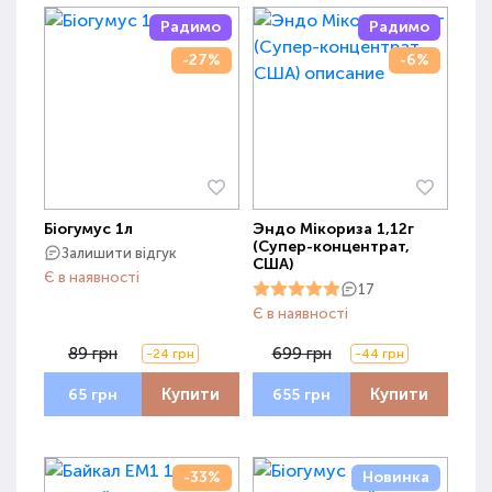
Радимо
Радимо
-27%
-6%
Біогумус 1л
Эндо Мікориза 1,12г
(Супер-концентрат,
Залишити відгук
США)
Є в наявності
17
Є в наявності
89 грн
699 грн
-24 грн
-44 грн
Купити
Купити
65 грн
655 грн
-33%
Новинка