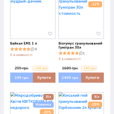
-11%
Байкал ЕМ1 1 л
Біогумус гранульований
Гумігран 30л
4
1
Є в наявності
Є в наявності
299 грн
1689 грн
-100 грн
-190 грн
Купити
Купити
199 грн
1499 грн
Хіт
Хіт
Новинка
-20%
-22%