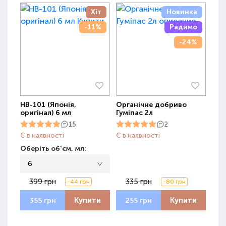
Хіт
Новинка
-11%
Радимо
-24%
НВ-101 (Японія,
Органічне добриво
оригінал) 6 мл
Гуміпас 2л
15
2
Є в наявності
Є в наявності
Оберіть об'єм, мл:
6
399 грн
335 грн
-44 грн
-80 грн
Купити
Купити
355 грн
255 грн