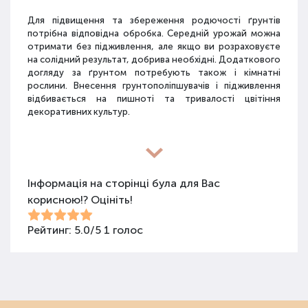
Для підвищення та збереження родючості ґрунтів
потрібна відповідна обробка. Середній урожай можна
отримати без підживлення, але якщо ви розраховуєте
на солідний результат, добрива необхідні. Додаткового
догляду за ґрунтом потребують також і кімнатні
рослини. Внесення грунтополіпшувачів і підживлення
відбивається на пишноті та тривалості цвітіння
декоративних культур.
Різновиди засобів для покращення
властивостей ґрунту
Інформація на сторінці була для Вас
корисною!? Оцініть!
Для покращення поживних якостей ґрунту
використовуються різні види засобів: мінеральні
добрива, органічні суміші, засоби змішаного типу,
Рейтинг:
5.0
/
5
1
голос
стимулятори росту та бактеріологічні препарати.
Добрива не можна використовувати бездумно, треба
знати, що й для чого застосовується.
Органічні добрива