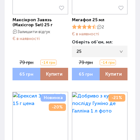
Максікроп Завязь
Мегафол 25 мл
(Maxicrop Set) 25 г
2
Залишити відгук
Є в наявності
Є в наявності
Оберіть об'єм, мл:
25
79 грн
79 грн
-14 грн
-14 грн
Купити
Купити
65 грн
65 грн
Новинка
-21%
-20%