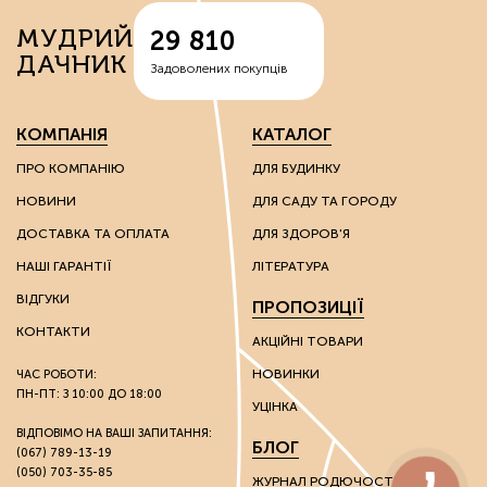
вермикуліти — відходи руди, що володіють здатністю
МУДРИЙ
29 810
спершу накопичувати вологу, а потім поступово
ДАЧНИК
вивільняти її;
Задоволених покупців
перліти – сполуки вулканічного походження, що
надають вологоутримуючі властивості субстратам;
діатоміти – багаті на кварц сполуки, які
КОМПАНІЯ
КАТАЛОГ
використовують для покращення властивостей
надлегких ґрунтів.
ПРО КОМПАНІЮ
ДЛЯ БУДИНКУ
НОВИНИ
ДЛЯ САДУ ТА ГОРОДУ
Ці речовини мають каталітичні та іонообмінні
властивості, завдяки яким можна впливати на хімічні
ДОСТАВКА ТА ОПЛАТА
ДЛЯ ЗДОРОВ'Я
властивості ґрунту.
НАШІ ГАРАНТІЇ
ЛІТЕРАТУРА
Грунтополіпшувачі використовують без обмежень на
ВІДГУКИ
ПРОПОЗИЦІЇ
вид культури: вони однаково гарні як для плодоносних
культур, так і для пальм та інших екзотів.
КОНТАКТИ
АКЦІЙНІ ТОВАРИ
НОВИНКИ
ЧАС РОБОТИ:
Стимулятори росту
ПН-ПТ: З 10:00 ДО 18:00
УЦІНКА
Розвиток культур багато в чому залежить від зовнішніх
ВІДПОВІМО НА ВАШІ ЗАПИТАННЯ:
БЛОГ
(067) 789-13-19
факторів. Через несприятливі погодні умови на ранніх
(050) 703-35-85
стадіях розвитку молоді рослини розвиваються
ЖУРНАЛ РОДЮЧОСТІ