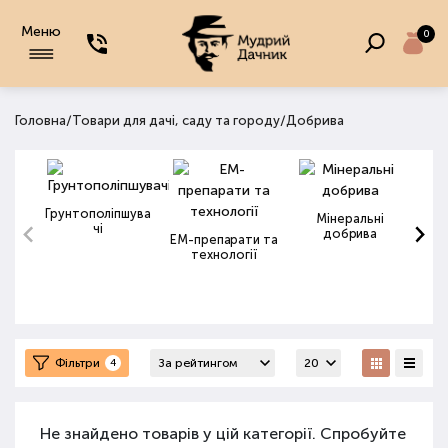
Меню
0
/
/
Головна
Товари для дачі, саду та городу
Добрива
Грунтополіпшува
Мінеральні
чі
добрива
ЕМ-препарати та
технології
Фільтри
4
Не знайдено товарів у цій категорії. Спробуйте