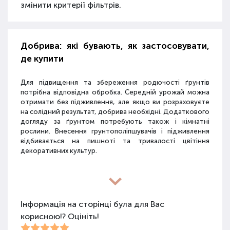
змінити критерії фільтрів.
Добрива: які бувають, як застосовувати,
де купити
Для підвищення та збереження родючості ґрунтів
потрібна відповідна обробка. Середній урожай можна
отримати без підживлення, але якщо ви розраховуєте
на солідний результат, добрива необхідні. Додаткового
догляду за ґрунтом потребують також і кімнатні
рослини. Внесення грунтополіпшувачів і підживлення
відбивається на пишноті та тривалості цвітіння
декоративних культур.
Різновиди засобів для покращення
властивостей ґрунту
Інформація на сторінці була для Вас
корисною!? Оцініть!
Для покращення поживних якостей ґрунту
використовуються різні види засобів: мінеральні