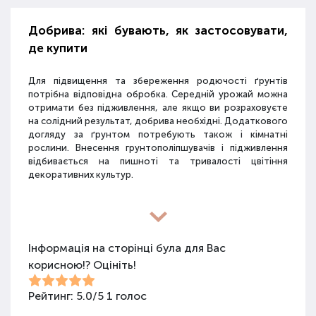
Добрива: які бувають, як застосовувати,
де купити
Для підвищення та збереження родючості ґрунтів
потрібна відповідна обробка. Середній урожай можна
отримати без підживлення, але якщо ви розраховуєте
на солідний результат, добрива необхідні. Додаткового
догляду за ґрунтом потребують також і кімнатні
рослини. Внесення грунтополіпшувачів і підживлення
відбивається на пишноті та тривалості цвітіння
декоративних культур.
Різновиди засобів для покращення
властивостей ґрунту
Інформація на сторінці була для Вас
корисною!? Оцініть!
Для покращення поживних якостей ґрунту
використовуються різні види засобів: мінеральні
добрива, органічні суміші, засоби змішаного типу,
Рейтинг:
5.0
/
5
1
голос
стимулятори росту та бактеріологічні препарати.