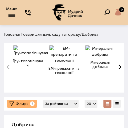
Меню
0
/
/
Головна
Товари для дачі, саду та городу
Добрива
Грунтополіпшува
Мінеральні
чі
добрива
ЕМ-препарати та
технології
Фільтри
4
Добрива