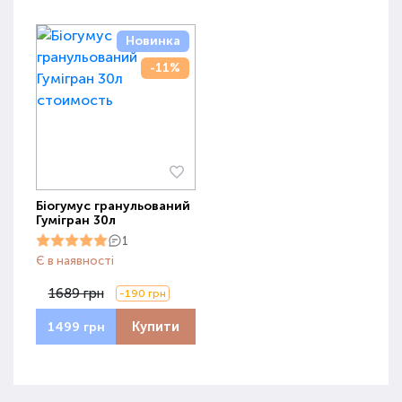
Новинка
-11%
Біогумус гранульований
Гумігран 30л
1
Є в наявності
1689 грн
-190 грн
Купити
1499 грн