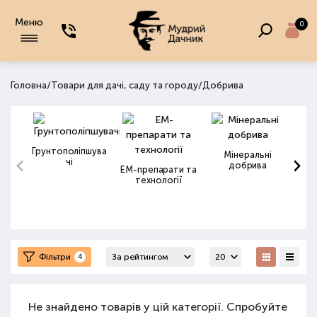
Меню
0
/
/
Головна
Товари для дачі, саду та городу
Добрива
Грунтополіпшува
Мінеральні
чі
добрива
ЕМ-препарати та
технології
Фільтри
4
Не знайдено товарів у цій категорії. Спробуйте