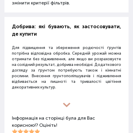
змінити критерії фільтрів.
Добрива: які бувають, як застосовувати,
де купити
Для підвищення та збереження родючості ґрунтів
потрібна відповідна обробка. Середній урожай можна
отримати без підживлення, але якщо ви розраховуєте
на солідний результат, добрива необхідні. Додаткового
догляду за ґрунтом потребують також і кімнатні
рослини. Внесення грунтополіпшувачів і підживлення
відбивається на пишноті та тривалості цвітіння
декоративних культур.
Різновиди засобів для покращення
властивостей ґрунту
Інформація на сторінці була для Вас
корисною!? Оцініть!
Для покращення поживних якостей ґрунту
використовуються різні види засобів: мінеральні