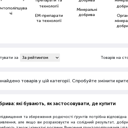
унтополіпшува
Мінеральні
чі
добрива
ЕМ-препарати
Орга
та технології
мінера
добр
тувати за
Товарів на ст
знайдено товарів у цій категорії. Спробуйте змінити критер
рива: які бувають, як застосовувати, де купити
 підвищення та збереження родючості ґрунтів потрібна відповідн
живлення, але якщо ви розраховуєте на солідний результат, добр
ебують також і кімнатні рослини. Внесення грунтополіпшувачів і пі