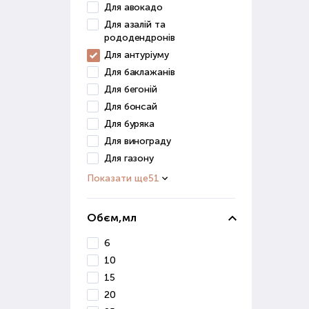
отри
Для авокадо
Для азалій та
Мік
рододендронів
Для антуріуму
Цей 
Для баклажанів
збер
Для бегоній
вико
Для бонсай
Прир
Для буряка
ефек
Для винограду
Для газону
Пре
кваш
Показати ще
51
Пр
Обєм,мл
При 
6
фак
10
зрос
15
сист
20