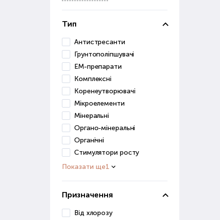
Грун
засо
Тип
До ц
Антистресанти
Грунтополіпшувачі
в
ЕМ-препарати
п
Комплексні
д
Коренеутворювачі
Ці р
Мікроелементи
Мінеральні
Грун
Органо-мінеральні
для 
Органічні
Ст
Стимулятори росту
Показати ще
1
Розв
роз
Призначення
Стим
Від хлорозу
дуж