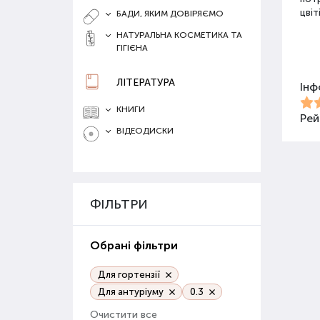
цвіт
БАДИ, ЯКИМ ДОВІРЯЄМО
НАТУРАЛЬНА КОСМЕТИКА ТА
ГІГІЄНА
Різ
ЛІТЕРАТУРА
Інф
Для 
засо
КНИГИ
Добр
Рей
ВІДЕОДИСКИ
Орг
Орга
сапр
ФІЛЬТРИ
пові
ґрун
Обрані фільтри
Орг
веге
Для гортензії
Для антуріуму
0.3
Гру
Очистити все