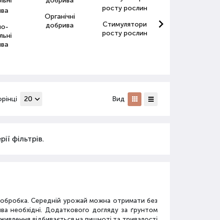
Органічні
Стимулятори
Антистресанти
добрива
но-
росту рослин
для рослин
льні
ива
орінці
Вид
ії фільтрів.
а обробка. Середній урожай можна отримати без
ива необхідні. Додаткового догляду за ґрунтом
дживлення відбивається на пишноті та тривалості