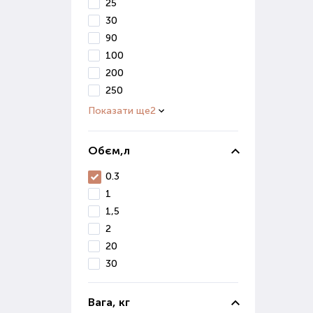
В і
25
вивч
30
90
Ко
100
200
Осі
250
сніг
Показати ще
2
Діля
Якщо
Обєм,л
0.3
Де 
1
Маг
1,5
ґрун
2
Вон
20
реал
30
Якщ
Поку
Вага, кг