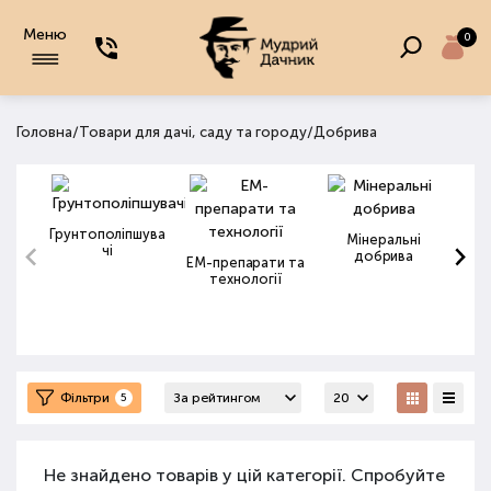
Меню
0
/
/
Головна
Товари для дачі, саду та городу
Добрива
Грунтополіпшува
Мінеральні
чі
добрива
ЕМ-препарати та
технології
Фільтри
5
Не знайдено товарів у цій категорії. Спробуйте