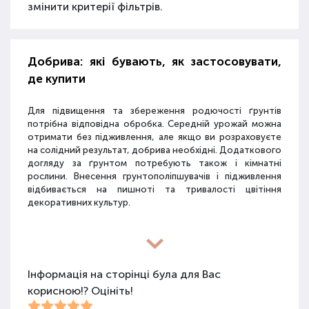
змінити критерії фільтрів.
Добрива: які бувають, як застосовувати,
де купити
Для підвищення та збереження родючості ґрунтів
потрібна відповідна обробка. Середній урожай можна
отримати без підживлення, але якщо ви розраховуєте
на солідний результат, добрива необхідні. Додаткового
догляду за ґрунтом потребують також і кімнатні
рослини. Внесення грунтополіпшувачів і підживлення
відбивається на пишноті та тривалості цвітіння
декоративних культур.
Різновиди засобів для покращення
властивостей ґрунту
Інформація на сторінці була для Вас
корисною!? Оцініть!
Для покращення поживних якостей ґрунту
використовуються різні види засобів: мінеральні