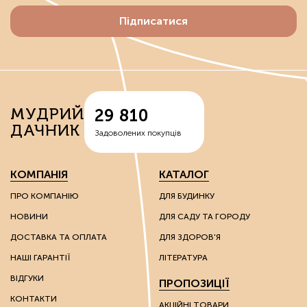
Грунтополіпшувачі розпушують ґрунт, утримують і
Підписатися
рівномірно розподіляють вологу, знижують
кислотність, запобігають засоленню ґрунтів.
До цієї групи відносять штучно утворені речовини:
вермикуліти — відходи руди, що володіють здатністю
МУДРИЙ
29 810
спершу накопичувати вологу, а потім поступово
ДАЧНИК
вивільняти її;
Задоволених покупців
перліти – сполуки вулканічного походження, що
надають вологоутримуючі властивості субстратам;
діатоміти – багаті на кварц сполуки, які
КОМПАНІЯ
КАТАЛОГ
використовують для покращення властивостей
надлегких ґрунтів.
ПРО КОМПАНІЮ
ДЛЯ БУДИНКУ
НОВИНИ
ДЛЯ САДУ ТА ГОРОДУ
Ці речовини мають каталітичні та іонообмінні
властивості, завдяки яким можна впливати на хімічні
ДОСТАВКА ТА ОПЛАТА
ДЛЯ ЗДОРОВ'Я
властивості ґрунту.
НАШІ ГАРАНТІЇ
ЛІТЕРАТУРА
Грунтополіпшувачі використовують без обмежень на
ВІДГУКИ
ПРОПОЗИЦІЇ
вид культури: вони однаково гарні як для плодоносних
культур, так і для пальм та інших екзотів.
КОНТАКТИ
АКЦІЙНІ ТОВАРИ