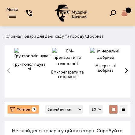
Меню
0
/
/
Головна
Товари для дачі, саду та городу
Добрива
Грунтополіпшува
Мінеральні
чі
добрива
ЕМ-препарати та
технології
Фільтри
3
Не знайдено товарів у цій категорії. Спробуйте