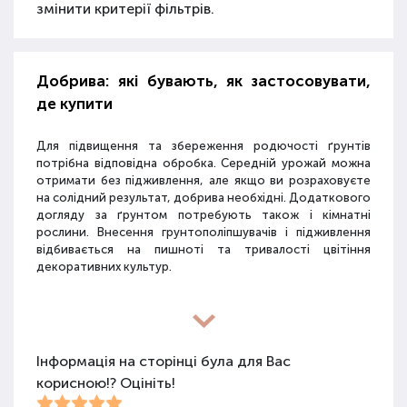
змінити критерії фільтрів.
Добрива: які бувають, як застосовувати,
де купити
Для підвищення та збереження родючості ґрунтів
потрібна відповідна обробка. Середній урожай можна
отримати без підживлення, але якщо ви розраховуєте
на солідний результат, добрива необхідні. Додаткового
догляду за ґрунтом потребують також і кімнатні
рослини. Внесення грунтополіпшувачів і підживлення
відбивається на пишноті та тривалості цвітіння
декоративних культур.
Різновиди засобів для покращення
властивостей ґрунту
Інформація на сторінці була для Вас
корисною!? Оцініть!
Для покращення поживних якостей ґрунту
використовуються різні види засобів: мінеральні