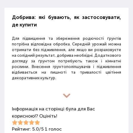
Добрива: які бувають, як застосовувати,
де купити
Для підвищення та збереження родючості ґрунтів
потрібна відповідна обробка. Середній урожай можна
отримати без підживлення, але якщо ви розраховуєте
на солідний результат, добрива необхідні. Додаткового
догляду за ґрунтом потребують також і кімнатні
рослини. Внесення грунтополіпшувачів і підживлення
відбивається на пишноті та тривалості цвітіння
декоративних культур.
Різновиди засобів для покращення
властивостей ґрунту
Інформація на сторінці була для Вас
корисною!? Оцініть!
Для покращення поживних якостей ґрунту
використовуються різні види засобів: мінеральні
добрива, органічні суміші, засоби змішаного типу,
Рейтинг:
5.0
/
5
1
голос