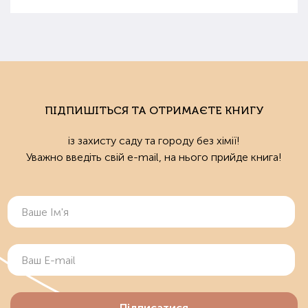
стимулятори росту та бактеріологічні препарати.
Добрива не можна використовувати бездумно, треба
знати, що й для чого застосовується.
Органічні добрива
Органічними називають добрива природного
походження: гній, пташиний послід, перегній, компост,
ПІДПИШІТЬСЯ ТА ОТРИМАЄТЕ КНИГУ
солома, зола, мул, сапропель та ін. Ці засоби екологічні
та безпечні для овочів. Вони покращують структуру
із захисту саду та городу без хімії!
ґрунту, сприяють нормалізації повітро- та вологообміну.
Уважно введіть свій e-mail, на нього прийде книга!
Органічні складники є їжею для мікроорганізмів,
присутність яких необхідна для нормального ґрунту.
Органіку можна застосовувати починаючи з весни та до
осені. Натуральні підживлення безпечні на різних стадіях
вегетації. Їх можна використовувати й при сівбі насіння, і
для квітучих рослин.
Грунтополіпшувачі
Грунтополіпшувачі розпушують ґрунт, утримують і
Підписатися