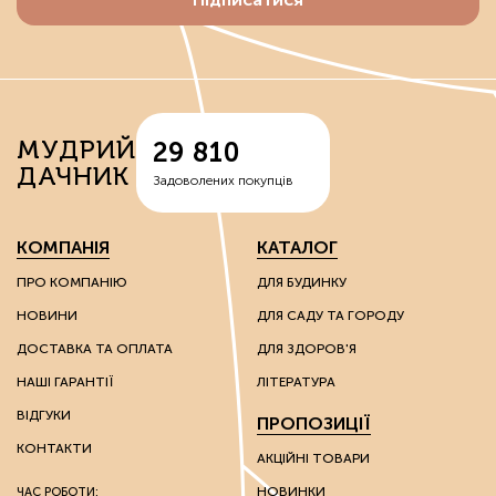
рівномірно розподіляють вологу, знижують
кислотність, запобігають засоленню ґрунтів.
До цієї групи відносять штучно утворені речовини:
вермикуліти — відходи руди, що володіють здатністю
МУДРИЙ
29 810
спершу накопичувати вологу, а потім поступово
ДАЧНИК
вивільняти її;
Задоволених покупців
перліти – сполуки вулканічного походження, що
надають вологоутримуючі властивості субстратам;
діатоміти – багаті на кварц сполуки, які
КОМПАНІЯ
КАТАЛОГ
використовують для покращення властивостей
надлегких ґрунтів.
ПРО КОМПАНІЮ
ДЛЯ БУДИНКУ
НОВИНИ
ДЛЯ САДУ ТА ГОРОДУ
Ці речовини мають каталітичні та іонообмінні
властивості, завдяки яким можна впливати на хімічні
ДОСТАВКА ТА ОПЛАТА
ДЛЯ ЗДОРОВ'Я
властивості ґрунту.
НАШІ ГАРАНТІЇ
ЛІТЕРАТУРА
Грунтополіпшувачі використовують без обмежень на
ВІДГУКИ
ПРОПОЗИЦІЇ
вид культури: вони однаково гарні як для плодоносних
культур, так і для пальм та інших екзотів.
КОНТАКТИ
АКЦІЙНІ ТОВАРИ
НОВИНКИ
ЧАС РОБОТИ: