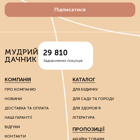
Грунтополіпшувачі розпушують ґрунт, утримують і
Підписатися
рівномірно розподіляють вологу, знижують
кислотність, запобігають засоленню ґрунтів.
До цієї групи відносять штучно утворені речовини:
вермикуліти — відходи руди, що володіють здатністю
МУДРИЙ
29 810
спершу накопичувати вологу, а потім поступово
ДАЧНИК
вивільняти її;
Задоволених покупців
перліти – сполуки вулканічного походження, що
надають вологоутримуючі властивості субстратам;
діатоміти – багаті на кварц сполуки, які
КОМПАНІЯ
КАТАЛОГ
використовують для покращення властивостей
надлегких ґрунтів.
ПРО КОМПАНІЮ
ДЛЯ БУДИНКУ
НОВИНИ
ДЛЯ САДУ ТА ГОРОДУ
Ці речовини мають каталітичні та іонообмінні
властивості, завдяки яким можна впливати на хімічні
ДОСТАВКА ТА ОПЛАТА
ДЛЯ ЗДОРОВ'Я
властивості ґрунту.
НАШІ ГАРАНТІЇ
ЛІТЕРАТУРА
Грунтополіпшувачі використовують без обмежень на
ВІДГУКИ
ПРОПОЗИЦІЇ
вид культури: вони однаково гарні як для плодоносних
культур, так і для пальм та інших екзотів.
КОНТАКТИ
АКЦІЙНІ ТОВАРИ