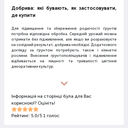
Добрива: які бувають, як застосовувати,
де купити
Для підвищення та збереження родючості ґрунтів
потрібна відповідна обробка. Середній урожай можна
отримати без підживлення, але якщо ви розраховуєте
на солідний результат, добрива необхідні. Додаткового
догляду за ґрунтом потребують також і кімнатні
рослини. Внесення грунтополіпшувачів і підживлення
відбивається на пишноті та тривалості цвітіння
декоративних культур.
Різновиди засобів для покращення
властивостей ґрунту
Інформація на сторінці була для Вас
корисною!? Оцініть!
Для покращення поживних якостей ґрунту
використовуються різні види засобів: мінеральні
добрива, органічні суміші, засоби змішаного типу,
Рейтинг:
5.0
/
5
1
голос
стимулятори росту та бактеріологічні препарати.
Добрива не можна використовувати бездумно, треба