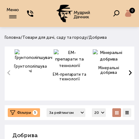
Меню
0
/
/
Головна
Товари для дачі, саду та городу
Добрива
Грунтополіпшува
Мінеральні
чі
добрива
ЕМ-препарати та
технології
Фільтри
5
Добрива