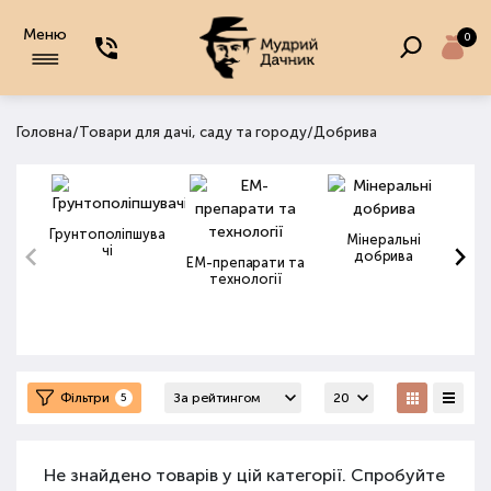
Меню
0
/
/
Головна
Товари для дачі, саду та городу
Добрива
Грунтополіпшува
Мінеральні
чі
добрива
ЕМ-препарати та
технології
Фільтри
5
Не знайдено товарів у цій категорії. Спробуйте