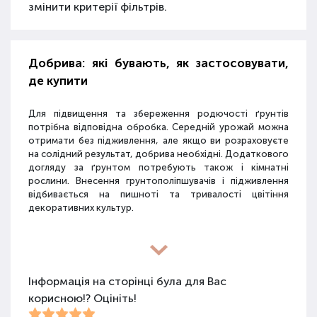
змінити критерії фільтрів.
Добрива: які бувають, як застосовувати,
де купити
Для підвищення та збереження родючості ґрунтів
потрібна відповідна обробка. Середній урожай можна
отримати без підживлення, але якщо ви розраховуєте
на солідний результат, добрива необхідні. Додаткового
догляду за ґрунтом потребують також і кімнатні
рослини. Внесення грунтополіпшувачів і підживлення
відбивається на пишноті та тривалості цвітіння
декоративних культур.
Різновиди засобів для покращення
властивостей ґрунту
Інформація на сторінці була для Вас
корисною!? Оцініть!
Для покращення поживних якостей ґрунту
використовуються різні види засобів: мінеральні