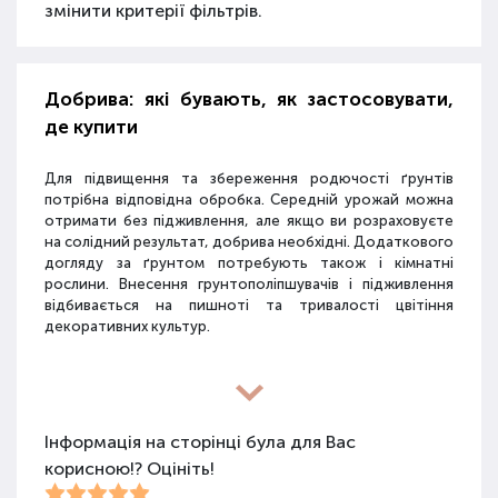
змінити критерії фільтрів.
Добрива: які бувають, як застосовувати,
де купити
Для підвищення та збереження родючості ґрунтів
потрібна відповідна обробка. Середній урожай можна
отримати без підживлення, але якщо ви розраховуєте
на солідний результат, добрива необхідні. Додаткового
догляду за ґрунтом потребують також і кімнатні
рослини. Внесення грунтополіпшувачів і підживлення
відбивається на пишноті та тривалості цвітіння
декоративних культур.
Різновиди засобів для покращення
властивостей ґрунту
Інформація на сторінці була для Вас
корисною!? Оцініть!
Для покращення поживних якостей ґрунту
використовуються різні види засобів: мінеральні