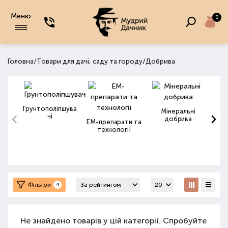
Меню
0
/
/
Головна
Товари для дачі, саду та городу
Добрива
Грунтополіпшува
Мінеральні
чі
добрива
ЕМ-препарати та
технології
Фільтри
4
Не знайдено товарів у цій категорії. Спробуйте