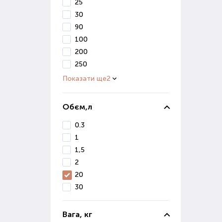
В і
25
вивч
30
90
Ко
100
200
Осі
250
сніг
Показати ще
2
Діля
Якщо
Обєм,л
0.3
Де 
1
Маг
1,5
ґрун
2
Вон
20
реал
30
Якщ
Поку
Вага, кг