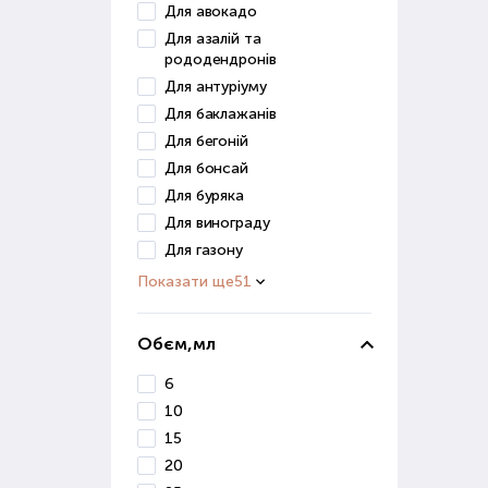
отри
Для авокадо
Для азалій та
Мік
рододендронів
Для антуріуму
Цей 
Для баклажанів
збер
Для бегоній
вико
Для бонсай
Прир
Для буряка
ефек
Для винограду
Для газону
Пре
кваш
Показати ще
51
Пр
Обєм,мл
При 
6
фак
10
зрос
15
сист
20