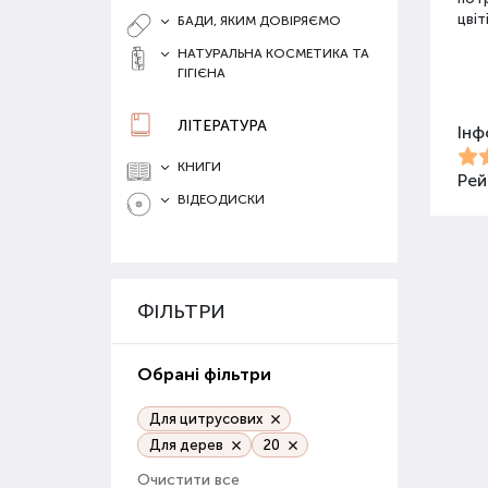
цвіт
БАДИ, ЯКИМ ДОВІРЯЄМО
НАТУРАЛЬНА КОСМЕТИКА ТА
ГІГІЄНА
Різ
ЛІТЕРАТУРА
Інф
Для 
засо
КНИГИ
Добр
Рей
ВІДЕОДИСКИ
Орг
Орга
сапр
ФІЛЬТРИ
пові
ґрун
Обрані фільтри
Орг
веге
Для цитрусових
Для дерев
20
Гру
Очистити все