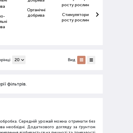
Органічні
Стимулятори
Антистресанти
добрива
но-
росту рослин
для рослин
льні
ива
орінці
Вид
ії фільтрів.
а обробка. Середній урожай можна отримати без
ива необхідні. Додаткового догляду за ґрунтом
дживлення відбивається на пишноті та тривалості