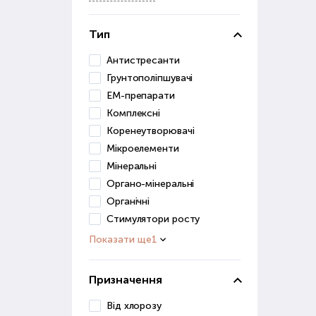
Грун
засо
Тип
До ц
Антистресанти
Грунтополіпшувачі
в
ЕМ-препарати
п
Комплексні
д
Коренеутворювачі
Ці р
Мікроелементи
Мінеральні
Грун
Органо-мінеральні
для 
Органічні
Ст
Стимулятори росту
Показати ще
1
Розв
роз
Призначення
Стим
Від хлорозу
дуж