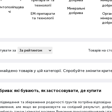
унтополіпшува
Мінеральні
чі
добрива
ЕМ-препарати
Орга
та технології
мінера
добр
тувати за
Товарів на ст
знайдено товарів у цій категорії. Спробуйте змінити критер
рива: які бувають, як застосовувати, де купити
 підвищення та збереження родючості ґрунтів потрібна відповідн
живлення, але якщо ви розраховуєте на солідний результат, добр
ебують також і кімнатні рослини. Внесення грунтополіпшувачів і пі