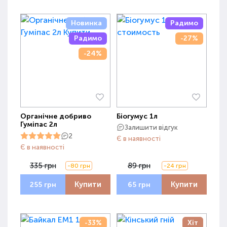
Новинка
Радимо
Радимо
-27%
-24%
Органічне добриво
Біогумус 1л
Гуміпас 2л
Залишити відгук
2
Є в наявності
Є в наявності
335 грн
89 грн
-80 грн
-24 грн
Купити
Купити
255 грн
65 грн
-33%
Хіт