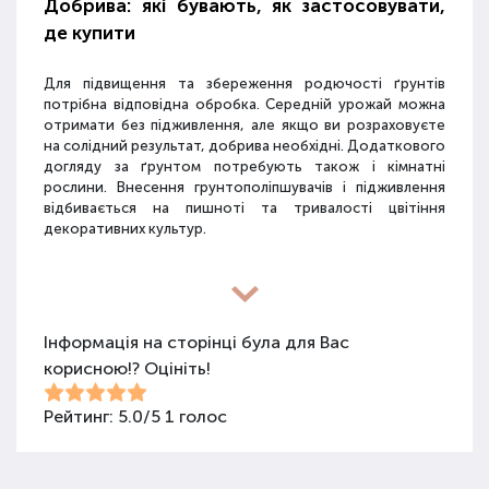
Добрива: які бувають, як застосовувати,
де купити
Для підвищення та збереження родючості ґрунтів
потрібна відповідна обробка. Середній урожай можна
отримати без підживлення, але якщо ви розраховуєте
на солідний результат, добрива необхідні. Додаткового
догляду за ґрунтом потребують також і кімнатні
рослини. Внесення грунтополіпшувачів і підживлення
відбивається на пишноті та тривалості цвітіння
декоративних культур.
Різновиди засобів для покращення
властивостей ґрунту
Інформація на сторінці була для Вас
корисною!? Оцініть!
Для покращення поживних якостей ґрунту
використовуються різні види засобів: мінеральні
добрива, органічні суміші, засоби змішаного типу,
Рейтинг:
5.0
/
5
1
голос
стимулятори росту та бактеріологічні препарати.
Добрива не можна використовувати бездумно, треба
знати, що й для чого застосовується.