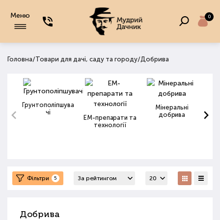
Меню
0
/
/
Головна
Товари для дачі, саду та городу
Добрива
Грунтополіпшува
Мінеральні
чі
добрива
ЕМ-препарати та
технології
Фільтри
5
Добрива