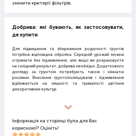
змінити критерії фільтрів.
Добрива: які бувають, як застосовувати,
де купити
Для підвищення та збереження родючості ґрунтів
потрібна відповідна обробка. Середній урожай можна
отримати без підживлення, але якщо ви розраховуєте
на солідний результат, добрива необхідні. Додаткового
догляду за ґрунтом потребують також і кімнатні
рослини. Внесення грунтополіпшувачів і підживлення
відбивається на пишноті та тривалості цвітіння
декоративних культур.
Різновиди засобів для покращення
властивостей ґрунту
Інформація на сторінці була для Вас
корисною!? Оцініть!
Для покращення поживних якостей ґрунту
використовуються різні види засобів: мінеральні