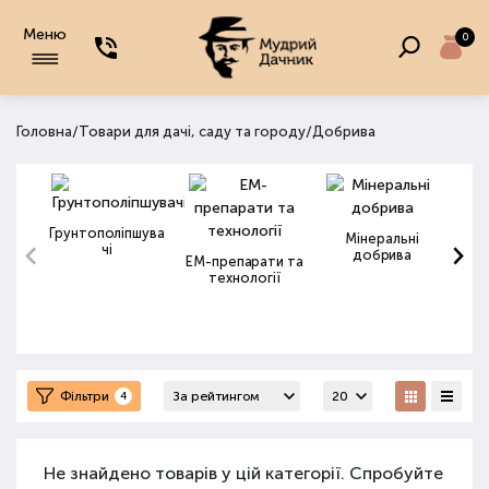
Меню
0
/
/
Головна
Товари для дачі, саду та городу
Добрива
Грунтополіпшува
Мінеральні
чі
добрива
ЕМ-препарати та
технології
Фільтри
4
Не знайдено товарів у цій категорії. Спробуйте