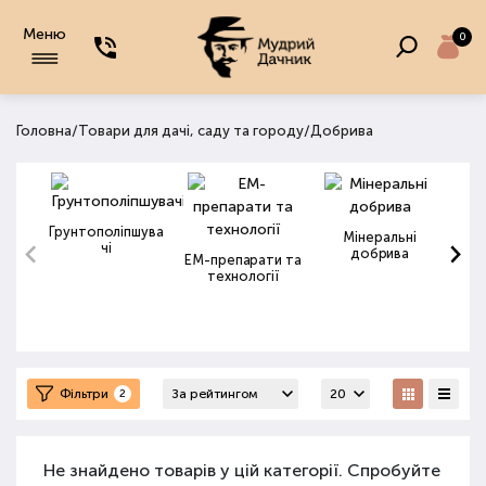
Меню
0
/
/
Головна
Товари для дачі, саду та городу
Добрива
Грунтополіпшува
Мінеральні
чі
добрива
ЕМ-препарати та
технології
Фільтри
2
Не знайдено товарів у цій категорії. Спробуйте