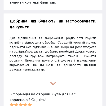
змінити критерії фільтрів.
Добрива: які бувають, як застосовувати,
де купити
Для підвищення та збереження родючості ґрунтів
потрібна відповідна обробка. Середній урожай можна
отримати без підживлення, але якщо ви розраховуєте
на солідний результат, добрива необхідні. Додаткового
догляду за ґрунтом потребують також і кімнатні
рослини. Внесення грунтополіпшувачів і підживлення
відбивається на пишноті та тривалості цвітіння
декоративних культур.
Різновиди засобів для покращення
властивостей ґрунту
Інформація на сторінці була для Вас
корисною!? Оцініть!
Для покращення поживних якостей ґрунту
використовуються різні види засобів: мінеральні