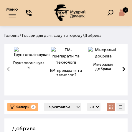
Меню
0
/
/
Головна
Товари для дачі, саду та городу
Добрива
Грунтополіпшува
Мінеральні
чі
добрива
ЕМ-препарати та
технології
Фільтри
2
Добрива