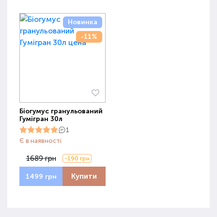
Новинка
-11%
Біогумус гранульований
Гумігран 30л
1
Є в наявності
1689 грн
-190 грн
Купити
1499 грн