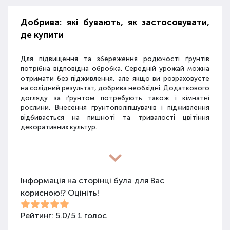
Добрива: які бувають, як застосовувати,
де купити
Для підвищення та збереження родючості ґрунтів
потрібна відповідна обробка. Середній урожай можна
отримати без підживлення, але якщо ви розраховуєте
на солідний результат, добрива необхідні. Додаткового
догляду за ґрунтом потребують також і кімнатні
рослини. Внесення грунтополіпшувачів і підживлення
відбивається на пишноті та тривалості цвітіння
декоративних культур.
Різновиди засобів для покращення
властивостей ґрунту
Інформація на сторінці була для Вас
корисною!? Оцініть!
Для покращення поживних якостей ґрунту
використовуються різні види засобів: мінеральні
добрива, органічні суміші, засоби змішаного типу,
Рейтинг:
5.0
/
5
1
голос
стимулятори росту та бактеріологічні препарати.