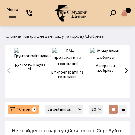
Меню
0
/
/
Головна
Товари для дачі, саду та городу
Добрива
Грунтополіпшува
Мінеральні
чі
добрива
ЕМ-препарати та
технології
Фільтри
3
Не знайдено товарів у цій категорії. Спробуйте