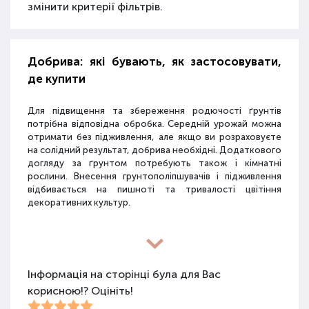
змінити критерії фільтрів.
Добрива: які бувають, як застосовувати,
де купити
Для підвищення та збереження родючості ґрунтів
потрібна відповідна обробка. Середній урожай можна
отримати без підживлення, але якщо ви розраховуєте
на солідний результат, добрива необхідні. Додаткового
догляду за ґрунтом потребують також і кімнатні
рослини. Внесення грунтополіпшувачів і підживлення
відбивається на пишноті та тривалості цвітіння
декоративних культур.
Різновиди засобів для покращення
властивостей ґрунту
Інформація на сторінці була для Вас
корисною!? Оцініть!
Для покращення поживних якостей ґрунту
використовуються різні види засобів: мінеральні