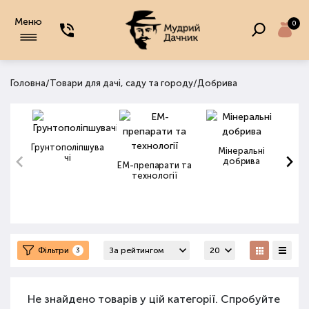
Меню
0
/
/
Головна
Товари для дачі, саду та городу
Добрива
Грунтополіпшува
Мінеральні
чі
добрива
ЕМ-препарати та
технології
Фільтри
3
Не знайдено товарів у цій категорії. Спробуйте