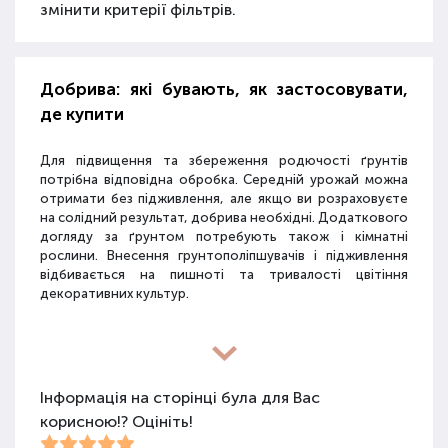
змінити критерії фільтрів.
Добрива: які бувають, як застосовувати,
де купити
Для підвищення та збереження родючості ґрунтів
потрібна відповідна обробка. Середній урожай можна
отримати без підживлення, але якщо ви розраховуєте
на солідний результат, добрива необхідні. Додаткового
догляду за ґрунтом потребують також і кімнатні
рослини. Внесення грунтополіпшувачів і підживлення
відбивається на пишноті та тривалості цвітіння
декоративних культур.
Різновиди засобів для покращення
властивостей ґрунту
Інформація на сторінці була для Вас
корисною!? Оцініть!
Для покращення поживних якостей ґрунту
використовуються різні види засобів: мінеральні