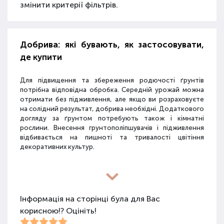
змінити критерії фільтрів.
Добрива: які бувають, як застосовувати,
де купити
Для підвищення та збереження родючості ґрунтів
потрібна відповідна обробка. Середній урожай можна
отримати без підживлення, але якщо ви розраховуєте
на солідний результат, добрива необхідні. Додаткового
догляду за ґрунтом потребують також і кімнатні
рослини. Внесення грунтополіпшувачів і підживлення
відбивається на пишноті та тривалості цвітіння
декоративних культур.
Різновиди засобів для покращення
властивостей ґрунту
Інформація на сторінці була для Вас
корисною!? Оцініть!
Для покращення поживних якостей ґрунту
використовуються різні види засобів: мінеральні