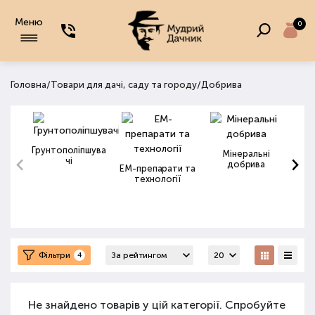
Меню
0
/
/
Головна
Товари для дачі, саду та городу
Добрива
Грунтополіпшува
Мінеральні
чі
добрива
ЕМ-препарати та
технології
Фільтри
4
Не знайдено товарів у цій категорії. Спробуйте